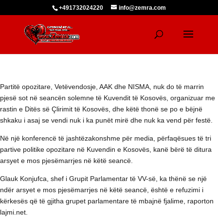
+491732024220
info@zemra.com
Partitë opozitare, Vetëvendosje, AAK dhe NISMA, nuk do të marrin
pjesë sot në seancën solemne të Kuvendit të Kosovës, organizuar me
rastin e Ditës së Çlirimit të Kosovës, dhe këtë thonë se po e bëjnë
shkaku i asaj se vendi nuk i ka punët mirë dhe nuk ka vend për festë.
Në një konferencë të jashtëzakonshme për media, përfaqësues të tri
partive politike opozitare në Kuvendin e Kosovës, kanë bërë të ditura
arsyet e mos pjesëmarrjes në këtë seancë.
Glauk Konjufca, shef i Grupit Parlamentar të VV-së, ka thënë se një
ndër arsyet e mos pjesëmarrjes në këtë seancë, është e refuzimi i
kërkesës që të gjitha grupet parlamentare të mbajnë fjalime, raporton
lajmi.net.