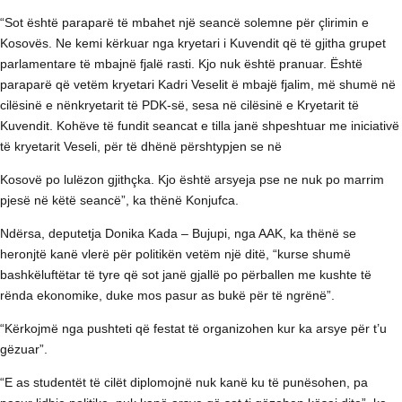
“Sot është paraparë të mbahet një seancë solemne për çlirimin e
Kosovës. Ne kemi kërkuar nga kryetari i Kuvendit që të gjitha grupet
parlamentare të mbajnë fjalë rasti. Kjo nuk është pranuar. Është
paraparë që vetëm kryetari Kadri Veselit ë mbajë fjalim, më shumë në
cilësinë e nënkryetarit të PDK-së, sesa në cilësinë e Kryetarit të
Kuvendit. Kohëve të fundit seancat e tilla janë shpeshtuar me iniciativë
të kryetarit Veseli, për të dhënë përshtypjen se në
Kosovë po lulëzon gjithçka. Kjo është arsyeja pse ne nuk po marrim
pjesë në këtë seancë”, ka thënë Konjufca.
Ndërsa, deputetja Donika Kada – Bujupi, nga AAK, ka thënë se
heronjtë kanë vlerë për politikën vetëm një ditë, “kurse shumë
bashkëluftëtar të tyre që sot janë gjallë po përballen me kushte të
rënda ekonomike, duke mos pasur as bukë për të ngrënë”.
“Kërkojmë nga pushteti që festat të organizohen kur ka arsye për t’u
gëzuar”.
“E as studentët të cilët diplomojnë nuk kanë ku të punësohen, pa