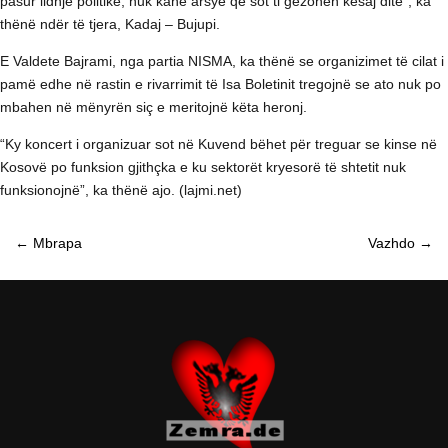
pasur lidhje politike, nuk kanë arsye që sot ti gëzohen kësaj dite”, ka
thënë ndër të tjera, Kadaj – Bujupi.
E Valdete Bajrami, nga partia NISMA, ka thënë se organizimet të cilat i
pamë edhe në rastin e rivarrimit të Isa Boletinit tregojnë se ato nuk po
mbahen në mënyrën siç e meritojnë këta heronj.
“Ky koncert i organizuar sot në Kuvend bëhet për treguar se kinse në
Kosovë po funksion gjithçka e ku sektorët kryesorë të shtetit nuk
funksionojnë”, ka thënë ajo. (lajmi.net)
←
Mbrapa
Vazhdo
→