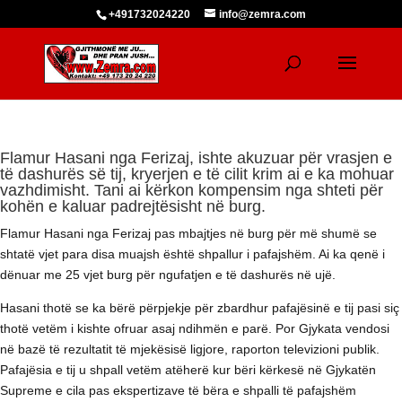
+491732024220
info@zemra.com
Flamur Hasani nga Ferizaj, ishte akuzuar për vrasjen e
të dashurës së tij, kryerjen e të cilit krim ai e ka mohuar
vazhdimisht. Tani ai kërkon kompensim nga shteti për
kohën e kaluar padrejtësisht në burg.
Flamur Hasani nga Ferizaj pas mbajtjes në burg për më shumë se
shtatë vjet para disa muajsh është shpallur i pafajshëm. Ai ka qenë i
dënuar me 25 vjet burg për ngufatjen e të dashurës në ujë.
Hasani thotë se ka bërë përpjekje për zbardhur pafajësinë e tij pasi siç
thotë vetëm i kishte ofruar asaj ndihmën e parë. Por Gjykata vendosi
në bazë të rezultatit të mjekësisë ligjore, raporton televizioni publik.
Pafajësia e tij u shpall vetëm atëherë kur bëri kërkesë në Gjykatën
Supreme e cila pas ekspertizave të bëra e shpalli të pafajshëm