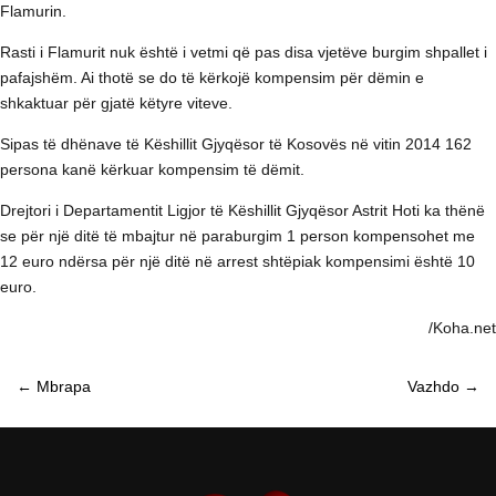
Flamurin.
Rasti i Flamurit nuk është i vetmi që pas disa vjetëve burgim shpallet i
pafajshëm. Ai thotë se do të kërkojë kompensim për dëmin e
shkaktuar për gjatë këtyre viteve.
Sipas të dhënave të Këshillit Gjyqësor të Kosovës në vitin 2014 162
persona kanë kërkuar kompensim të dëmit.
Drejtori i Departamentit Ligjor të Këshillit Gjyqësor Astrit Hoti ka thënë
se për një ditë të mbajtur në paraburgim 1 person kompensohet me
12 euro ndërsa për një ditë në arrest shtëpiak kompensimi është 10
euro.
/Koha.net
←
Mbrapa
Vazhdo
→