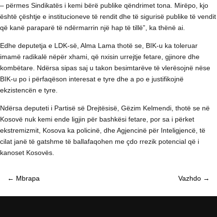
– përmes Sindikatës i kemi bërë publike qëndrimet tona. Mirëpo, kjo
është çështje e institucioneve të rendit dhe të sigurisë publike të vendit
që kanë paraparë të ndërmarrin një hap të tillë”, ka thënë ai.
Edhe deputetja e LDK-së, Alma Lama thotë se, BIK-u ka toleruar
imamë radikalë nëpër xhami, që nxisin urrejtje fetare, gjinore dhe
kombëtare. Ndërsa sipas saj u takon besimtarëve të vlerësojnë nëse
BIK-u po i përfaqëson interesat e tyre dhe a po e justifikojnë
ekzistencën e tyre.
Ndërsa deputeti i Partisë së Drejtësisë, Gëzim Kelmendi, thotë se në
Kosovë nuk kemi ende ligjin për bashkësi fetare, por sa i përket
ekstremizmit, Kosova ka policinë, dhe Agjencinë për Inteligjencë, të
cilat janë të gatshme të ballafaqohen me çdo rrezik potencial që i
kanoset Kosovës.
←
Mbrapa
Vazhdo
→