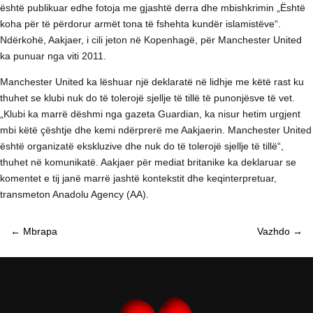
është publikuar edhe fotoja me gjashtë derra dhe mbishkrimin „Është
koha për të përdorur armët tona të fshehta kundër islamistëve“.
Ndërkohë, Aakjaer, i cili jeton në Kopenhagë, për Manchester United
ka punuar nga viti 2011.
Manchester United ka lëshuar një deklaratë në lidhje me këtë rast ku
thuhet se klubi nuk do të tolerojë sjellje të tillë të punonjësve të vet.
„Klubi ka marrë dëshmi nga gazeta Guardian, ka nisur hetim urgjent
mbi këtë çështje dhe kemi ndërprerë me Aakjaerin. Manchester United
është organizatë ekskluzive dhe nuk do të tolerojë sjellje të tillë“,
thuhet në komunikatë. Aakjaer për mediat britanike ka deklaruar se
komentet e tij janë marrë jashtë kontekstit dhe keqinterpretuar,
transmeton Anadolu Agency (AA).
←
Mbrapa
Vazhdo
→