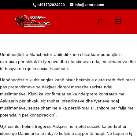
+491732024220
info@zemra.com
Udhëheqësit e Manchester Unitedit kanë shkarkuar punonjësin
evropian për shkak të fyerjeve dhe ofendimeve ndaj muslimanëve dhe
të huajve në rrjetin social Facebook.
Udhëheqësit e klubit anglez kanë nisur hetimin e gjerë rreth tërë rastit
pas pretendimeve se Aakjaer dërgoi mesazhe raciste ndaj
muslimanëve. Klubi ka konfirmuar se ka ndërprerë kontratën me
Aakjaerin për shkak, siç thuhet, ofendimeve dhe fyerjeve ndaj
muslimanëve, sepse xhaminë e ka përshkruar si „shitore për falje me
potencialin për konspiracion“.
Gjithashtu, hetimi tregoi se Aakjaer në rrjetet sociale ka përkrahur
idenë që Danimarka të mbyllë kufijtë e saj për të huajt. Në faqen e tij