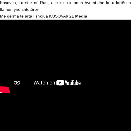
Kosovës, i arritur në Rusi, atje ku u intonua hymni dhe ku u lartësua
flamuri ynë shtetëror!
Me germa të arta i shkrua KOSOVA!/
21 Media