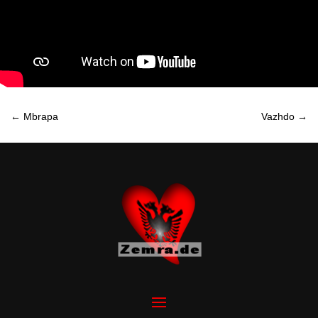
←
Mbrapa
Vazhdo
→