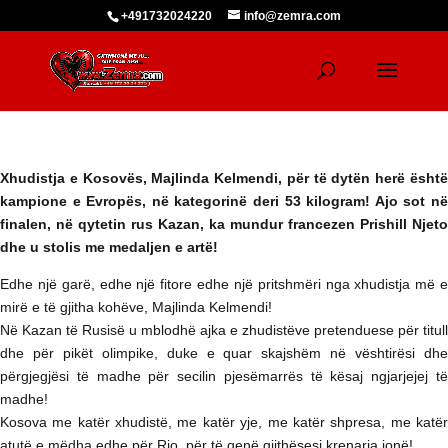
+491732024220
info@zemra.com
Xhudistja e Kosovës, Majlinda Kelmendi, për të dytën herë është
kampione e Evropës, në kategorinë deri 53 kilogram! Ajo sot në
finalen, në qytetin rus Kazan, ka mundur francezen Prishill Njeto
dhe u stolis me medaljen e artë!
Edhe një garë, edhe një fitore edhe një pritshmëri nga xhudistja më e
mirë e të gjitha kohëve, Majlinda Kelmendi!
Në Kazan të Rusisë u mblodhë ajka e zhudistëve pretenduese për titull
dhe për pikët olimpike, duke e quar skajshëm në vështirësi dhe
përgjegjësi të madhe për secilin pjesëmarrës të kësaj ngjarjejej të
madhe!
Kosova me katër xhudistë, me katër yje, me katër shpresa, me katër
atutë e mëdha edhe për Rio, për të qenë gjithësesi krenaria jonë!