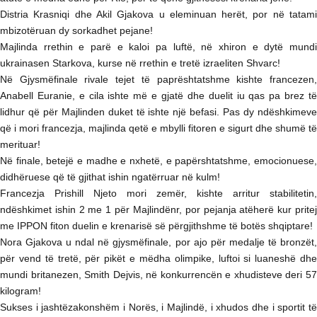
Distria Krasniqi dhe Akil Gjakova u eleminuan herët, por në tatami
mbizotëruan dy sorkadhet pejane!
Majlinda rrethin e parë e kaloi pa luftë, në xhiron e dytë mundi
ukrainasen Starkova, kurse në rrethin e tretë izraeliten Shvarc!
Në Gjysmëfinale rivale tejet të paprështatshme kishte francezen,
Anabell Euranie, e cila ishte më e gjatë dhe duelit iu qas pa brez të
lidhur që për Majlinden duket të ishte një befasi. Pas dy ndëshkimeve
që i mori francezja, majlinda qetë e mbylli fitoren e sigurt dhe shumë të
merituar!
Në finale, betejë e madhe e nxhetë, e papërshtatshme, emocionuese,
didhëruese që të gjithat ishin ngatërruar në kulm!
Francezja Prishill Njeto mori zemër, kishte arritur stabilitetin,
ndëshkimet ishin 2 me 1 për Majlindënr, por pejanja atëherë kur pritej
me IPPON fiton duelin e krenarisë së përgjithshme të botës shqiptare!
Nora Gjakova u ndal në gjysmëfinale, por ajo për medalje të bronzët,
për vend të tretë, për pikët e mëdha olimpike, luftoi si luaneshë dhe
mundi britanezen, Smith Dejvis, në konkurrencën e xhudisteve deri 57
kilogram!
Sukses i jashtëzakonshëm i Norës, i Majlindë, i xhudos dhe i sportit të