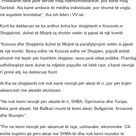
“Politikanët tanë janë servilë ndaj ndërkombëtarëve, por edhe ndaj
Serbisë. Ata kanë ambicie të mëdha individuale, por shumë të vogla
në aspektin kombëtar”, tha ish-lideri i VV-së.
Kurti ka deklaruar se ka ardhur koha kur shqiptarët e Kosovës e
Shqipërisë, duhet të fillojnë ta shohin vetën si pjesë të një kombi.
“Kosova dhe Shqipëria duhet të fillojnë ta parafytyrojnë vetën si pjesë
të një kombi. Besoj edhe në Kosovë edhe në Shqipëri, populli është
shumë më tepër për bashkim shqiptar, sesa janë elitat politike. Prandaj
udhëheqësit tanë duhet ta ndjekin popullin në këtë rast, s’kanë nevojë
t’i prinë atij, ka deklaruar Kurit.
Ai tha se shqiptarët më nuk kanë nevojë për aleat të ri, por për krijim
aleancash me aleatët ekzistues.
“Ne nuk kemi nevojë për aleatë të ri, SHBA, Gjermania dhe Turqia,
këta janë aleatë. Në Ballkan mund të kemi aleat, Bullgarinë, Kroacinë
dhe Bosnjën”.
“Por ne kemi nevojë për aleancat të reja, ushtarake, ekonomike. Cili
është kuptimi që jemi aleat me SHBA-të dhe nuk kemi mundur të