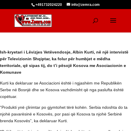
+491732024220
info@zemra.com
Ish-kryetari i Lëvizjes Vetëvendosje, Albin Kurti, në një intervistë
për Televizionin Shqiptar, ka folur për humbjet e mëdha
territoriale, që sipas tij, do t’i pësojë Kosova me Asociacionin e
Komunave
Kurti ka deklaruar se Asociacioni është i ngjashëm me Republikën
Serbe në Bosnjë dhe se Kosova vazhdimisht që nga paslufta është
copëtuar.
“Produkti ynë çlirimtar po gjymtohet tërë kohën. Serbia ndoshta do ta
njohë pavarësinë e Kosovës, por pasi që Kosova ta njohë Serbinë
brenda Kosovës”, ka deklaruar Kurti.