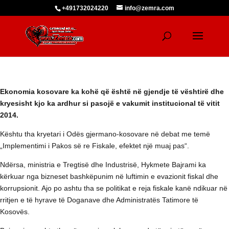
+491732024220
info@zemra.com
Ekonomia kosovare ka kohë që është në gjendje të vështirë dhe
kryesisht kjo ka ardhur si pasojë e vakumit institucional të vitit
2014.
Kështu tha kryetari i Odës gjermano-kosovare në debat me temë
„Implementimi i Pakos së re Fiskale, efektet një muaj pas“.
Ndërsa, ministria e Tregtisë dhe Industrisë, Hykmete Bajrami ka
kërkuar nga bizneset bashkëpunim në luftimin e evazionit fiskal dhe
korrupsionit. Ajo po ashtu tha se politikat e reja fiskale kanë ndikuar në
rritjen e të hyrave të Doganave dhe Administratës Tatimore të
Kosovës.