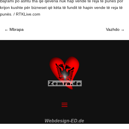
Bajrami po ashtu tha që qeveria nuk hap vende të reja të punës por
krijon kushte për bizneset që këta të fundit të hapin vende të reja të
punës. / RTKLive.com
←
Mbrapa
Vazhdo
→
Webdesign-ED.de