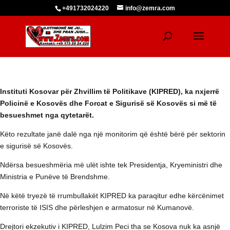
+491732024220
info@zemra.com
Instituti Kosovar për Zhvillim të Politikave (KIPRED), ka nxjerrë
Policinë e Kosovës dhe Forcat e Sigurisë së Kosovës si më të
besueshmet nga qytetarët.
Këto rezultate janë dalë nga një monitorim që është bërë për sektorin
e sigurisë së Kosovës.
Ndërsa besueshmëria më ulët ishte tek Presidentja, Kryeministri dhe
Ministria e Punëve të Brendshme.
Në këtë tryezë të rrumbullakët KIPRED ka paraqitur edhe kërcënimet
terroriste të ISIS dhe përleshjen e armatosur në Kumanovë.
Drejtori ekzekutiv i KIPRED, Lulzim Peci tha se Kosova nuk ka asnjë