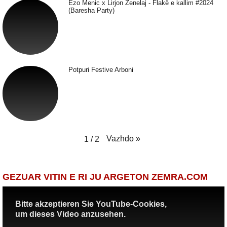
Ezo Menic x Lirjon Zenelaj - Flakë e kallim #2024
(Baresha Party)
Potpuri Festive Arboni
Vazhdo
»
1
/
2
GEZUAR VITIN E RI JU ARGETON ZEMRA.COM
Bitte akzeptieren Sie YouTube-Cookies,
um dieses Video anzusehen.