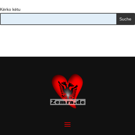
Kërko këtu