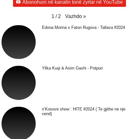
Abonohuni në kanalin tonë zyrtar në YouTube
Vazhdo
»
1
/
2
Edona Morina x Faton Rugova - Tallava #2024
Yllka Kuqi & Asim Gashi - Potpuri
n’Kosove show : HITE #2024 ( Te gjithe ne nje
vend)