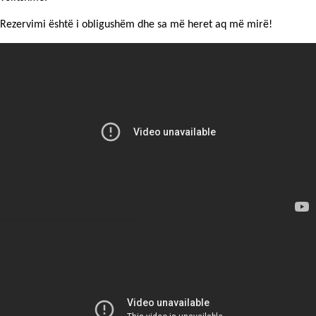
Rezervimi është i obligushëm dhe sa më heret aq më mirë!