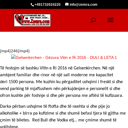
+491732024220
info@zemra.com
{mp4}246{/mp4}
Të festojm së bashku Vitin e Ri 2016 në Gelsenkirchen. Në një
ambjent familiar dhe rinor në një sall moderne me kapacitet
deri 1500 persona. Me kuzhin ku përgaditet ushqimi i freskt si dhe
vend parking të mjaftushem nën përkujdesjen e personelit si dhe
ofron kushte për foshnje si dhe për persona me
aftësi të kufizuara.
Darka përban ushqime të ftofta dhe të nxehta si dhe pije jo
alkoholike + birra pa kufizime si dhe shumë befasi tjera të gjitha me
çmim të biletes. Red Bull dhe Vodka etj… me çmime shumë të
volitshme.