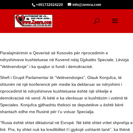
+491732024220
info@zemra.com
Paralajmërimin e Qeverisë së Kosovës për riprocedimin e
ndryshimeve kushtetuese në Kuvend ndaj Gjykatës Speciale, Lëvizja
“Vetëvendosje” i ka quajtur si fundi i demokracisë.
Shefi i Grupit Parlamentar të “Vetëvendosjes”, Glauk Konjufca, të
shtunën në një konferencë për medie ka deklaruar se ndryshimi i
riprocedimit të ndryshimeve kushtetuese është një shkelje e
demokracisë në vend. Ai këtë e ka vlerësuar si kushtëzim i votimit të
Speciales. Konjufca gjithashtu theksoi se deputetëve u është bërë
shantazh edhe me Rusinë për t’u votuar Specialja.
“Rusia është shtet diktatorial në Evropë. Në këtë shtet vritet shprehja e
lirë. Pra, ky shtet nuk ka kredibilitet t’i gjykojë ushtarët tanë”, ka thënë