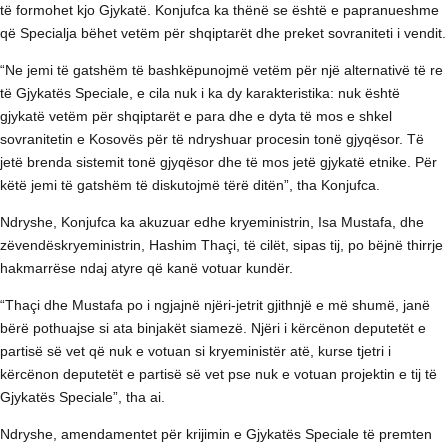
të formohet kjo Gjykatë. Konjufca ka thënë se është e papranueshme
që Specialja bëhet vetëm për shqiptarët dhe preket sovraniteti i vendit.
“Ne jemi të gatshëm të bashkëpunojmë vetëm për një alternativë të re
të Gjykatës Speciale, e cila nuk i ka dy karakteristika: nuk është
gjykatë vetëm për shqiptarët e para dhe e dyta të mos e shkel
sovranitetin e Kosovës për të ndryshuar procesin tonë gjyqësor. Të
jetë brenda sistemit tonë gjyqësor dhe të mos jetë gjykatë etnike. Për
këtë jemi të gatshëm të diskutojmë tërë ditën”, tha Konjufca.
Ndryshe, Konjufca ka akuzuar edhe kryeministrin, Isa Mustafa, dhe
zëvendëskryeministrin, Hashim Thaçi, të cilët, sipas tij, po bëjnë thirrje
hakmarrëse ndaj atyre që kanë votuar kundër.
“Thaçi dhe Mustafa po i ngjajnë njëri-jetrit gjithnjë e më shumë, janë
bërë pothuajse si ata binjakët siamezë. Njëri i kërcënon deputetët e
partisë së vet që nuk e votuan si kryeministër atë, kurse tjetri i
kërcënon deputetët e partisë së vet pse nuk e votuan projektin e tij të
Gjykatës Speciale”, tha ai.
Ndryshe, amendamentet për krijimin e Gjykatës Speciale të premten