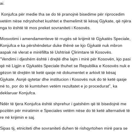
ai.
Konjufca për medie tha se do të pranojnë bisedime për riprocedim
vetëm nëse ndryshohet kushtet e themelimit të kësaj Gjykate, që njëra
nga to është të mos preket sovraniteti i Kosovës.
Mosvotimi i amendamenteve të rrugës së krijimit të Gjykatës Speciale,
Konjufca e ka përshëndetur duke thënë se kjo Gjykatë nuk mbron
aspak në vlerat e mirëfillta të Ushtrisë Çlirimtare të Kosovës.
“Vendimi i djeshëm është i drejtë dhe lajm i mirë për Kosovën, kjo pasi
që në Ligjin e Gjykatës Speciale thuhet se Republika e Kosovës nuk e
gëzon të drejtën të ketë qasje në dokumentet e arkivit të kësaj
Gjykate. Asnjë qytetar dhe institucion i Kosovës nuk do të ketë qasje
në to, por do të kumtohen vetëm rezultatet e jo procedurat”, ka
deklaruar Konjufca.
Ndër të tjera Konjufca është shprehur i gatshëm që të bisedojnë me
pozitën për miratimin e Speciales vetëm nëse do të ketë alternativë të
re në krijimin e saj.
Sipas tij, etniciteti dhe sovraniteti duhen të rishqyrtohen mirë para se