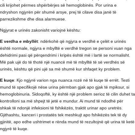
cili krijohet përmes shpërbërjes së hemoglobinës. Por urina e
ndryshon ngjyrën për shumë arsye, prej të cilave disa janë të
parrezikshme dhe disa alarmuese.
Ngjyrat e urinës zakonisht variojnë kështu:
E verdha e mbyllët
: ndërkohë që ngjyra e verdhë e çelët e urinës
është normale, ngjyra e mbylltë e verdhë tregon se personi vuan nga
dehidrimi pasi që përqendrimi i kripës është më i lartë se normalisht.
Më pak ujë do të thotë një nuancë më të mbylltë të së verdhës së
urinës, kështu që pini ujë sa më shumë kur shfaqet ky problem.
E kuqe
: Kjo ngjyrë varion nga nuanca rozë në të kuqe të errët. Testi
mund të specifikojë nëse urina përmban gjak apo gjak të mpiksur, si
hemoglobinuria. Sidoqoftë, ky është një problem serioz të cilin duhet ta
kontrolloni sa më shpejt të jetë e mundur. Ai mund të ndodhë për
shkak të ndonjë infeksioni të fshikëzës, traktit urinar apo uretrës.
Gjithashtu, kanceri i prostatës tek meshkujt apo fshikëzës tek të dy
gjinitë, apo edhe ushtrimet e rënda mund të rezultojnë që urina të ketë
ngjyrë të kuqe.