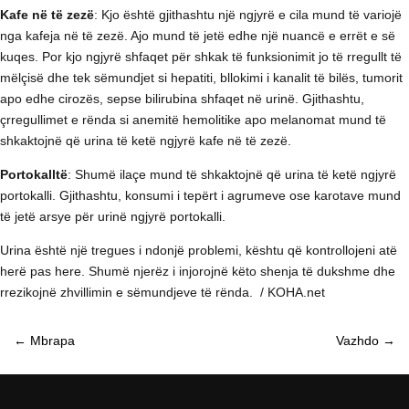
Kafe në të zezë
: Kjo është gjithashtu një ngjyrë e cila mund të variojë
nga kafeja në të zezë. Ajo mund të jetë edhe një nuancë e errët e së
kuqes. Por kjo ngjyrë shfaqet për shkak të funksionimit jo të rregullt të
mëlçisë dhe tek sëmundjet si hepatiti, bllokimi i kanalit të bilës, tumorit
apo edhe cirozës, sepse bilirubina shfaqet në urinë. Gjithashtu,
çrregullimet e rënda si anemitë hemolitike apo melanomat mund të
shkaktojnë që urina të ketë ngjyrë kafe në të zezë.
Portokalltë
: Shumë ilaçe mund të shkaktojnë që urina të ketë ngjyrë
portokalli. Gjithashtu, konsumi i tepërt i agrumeve ose karotave mund
të jetë arsye për urinë ngjyrë portokalli.
Urina është një tregues i ndonjë problemi, kështu që kontrollojeni atë
herë pas here. Shumë njerëz i injorojnë këto shenja të dukshme dhe
rrezikojnë zhvillimin e sëmundjeve të rënda. / KOHA.net
←
Mbrapa
Vazhdo
→