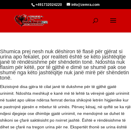
+491732024220
info@zemra.com
Shumica prej nesh nuk dëshiron të flasë për gjërat si
urina apo fekalet, por realiteti është se këto jashtëqitje
janë të rëndësishme për shëndetin tonë. Ndoshta nuk
flasim për këtë, por të gjithë e dimë se shumë pak ose
shumë nga këto jashtëqitje nuk janë mirë për shëndetin
tonë.
Ekzistojnë disa gjëra të cilat janë të dukshme për të gjithë gjatë
urinimit. Ndoshta meshkujt e kanë më të lehtë ta vërejnë gjatë urinimit
në tualet apo ulëse ndërsa femrat derisa shikojnë letrën higjienike kur
e pastrojnë pjesën e mbetur të urinës. Përveç kësaj, në qoftë se ka një
ndjesi djegieje ose dhimbje gjatë urinimit, ne mendojmë se duhet të
shikoni se çfarë saktësisht po nxirret jashtë. Është e rëndësishme të
dihet se çfarë na tregon urina për ne. Ekspertët thonë se urina është