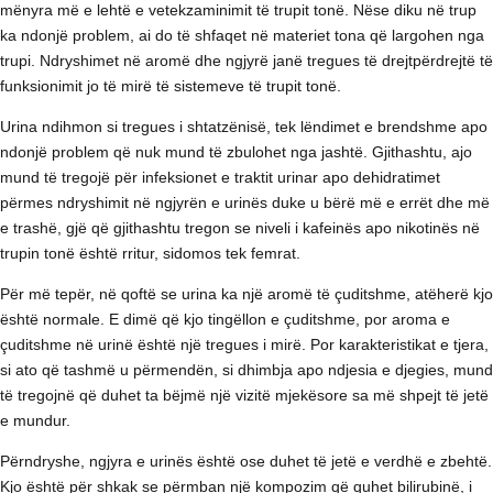
mënyra më e lehtë e vetekzaminimit të trupit tonë. Nëse diku në trup
ka ndonjë problem, ai do të shfaqet në materiet tona që largohen nga
trupi. Ndryshimet në aromë dhe ngjyrë janë tregues të drejtpërdrejtë të
funksionimit jo të mirë të sistemeve të trupit tonë.
Urina ndihmon si tregues i shtatzënisë, tek lëndimet e brendshme apo
ndonjë problem që nuk mund të zbulohet nga jashtë. Gjithashtu, ajo
mund të tregojë për infeksionet e traktit urinar apo dehidratimet
përmes ndryshimit në ngjyrën e urinës duke u bërë më e errët dhe më
e trashë, gjë që gjithashtu tregon se niveli i kafeinës apo nikotinës në
trupin tonë është rritur, sidomos tek femrat.
Për më tepër, në qoftë se urina ka një aromë të çuditshme, atëherë kjo
është normale. E dimë që kjo tingëllon e çuditshme, por aroma e
çuditshme në urinë është një tregues i mirë. Por karakteristikat e tjera,
si ato që tashmë u përmendën, si dhimbja apo ndjesia e djegies, mund
të tregojnë që duhet ta bëjmë një vizitë mjekësore sa më shpejt të jetë
e mundur.
Përndryshe, ngjyra e urinës është ose duhet të jetë e verdhë e zbehtë.
Kjo është për shkak se përmban një kompozim që quhet bilirubinë, i