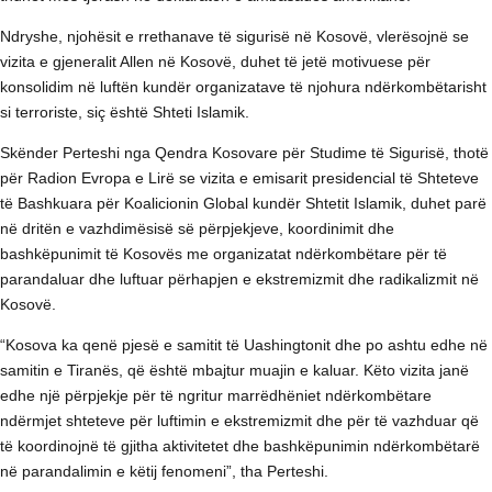
Ndryshe, njohësit e rrethanave të sigurisë në Kosovë, vlerësojnë se
vizita e gjeneralit Allen në Kosovë, duhet të jetë motivuese për
konsolidim në luftën kundër organizatave të njohura ndërkombëtarisht
si terroriste, siç është Shteti Islamik.
Skënder Perteshi nga Qendra Kosovare për Studime të Sigurisë, thotë
për Radion Evropa e Lirë se vizita e emisarit presidencial të Shteteve
të Bashkuara për Koalicionin Global kundër Shtetit Islamik, duhet parë
në dritën e vazhdimësisë së përpjekjeve, koordinimit dhe
bashkëpunimit të Kosovës me organizatat ndërkombëtare për të
parandaluar dhe luftuar përhapjen e ekstremizmit dhe radikalizmit në
Kosovë.
“Kosova ka qenë pjesë e samitit të Uashingtonit dhe po ashtu edhe në
samitin e Tiranës, që është mbajtur muajin e kaluar. Këto vizita janë
edhe një përpjekje për të ngritur marrëdhëniet ndërkombëtare
ndërmjet shteteve për luftimin e ekstremizmit dhe për të vazhduar që
të koordinojnë të gjitha aktivitetet dhe bashkëpunimin ndërkombëtarë
në parandalimin e këtij fenomeni”, tha Perteshi.