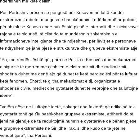
ndërlidhen me këtë qëllim.
Por, Perteshi vlerëson se pengesë për Kosovën në luftë kundër
ekstremizmit mbetet mungesa e bashkëpunimit ndërkombëtar policor,
për shkak se Kosova ende nuk është pjesë e Interpolit dhe iniciativave
rajonale të sigurisë, të cilat do ta mundësonin shkëmbimin e
informacioneve inteligjente dhe të ndjeshme, për lëvizjet e personave
të ndryshëm që janë pjesë e strukturave dhe grupeve ekstremiste atje.
“Po, me rëndësi është që, para se Policia e Kosovës dhe mekanizmat
e sigurisë të merren me çështjen e ekstremizmit dhe radikalizmit,
shoqëria duhet me qenë ajo që duhet të ketë përgjegjësi për ta luftuar
këtë fenomen. Shteti, të gjitha mekanizmat e tij, organizatat e
shoqërisë civile, mediet dhe qytetarët duhet të veprojnë dhe ta luftojnë
idenë".
"Vetëm nëse ne i luftojmë idetë, shkaqet dhe faktorët që ndikojnë tek
qytetarët tonë që t’iu bashkohen grupeve ekstremiste, atëherë do të
jemi në gjendje që ta reduktojmë numrin e qytetarëve që bëhen pjesë
e grupeve ekstremiste në Siri dhe Irak, si dhe kudo që të jetë në
vendet tjera”, tha Perteshi.