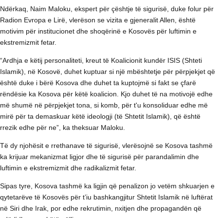
Ndërkaq, Naim Maloku, ekspert për çështje të sigurisë, duke folur për
Radion Evropa e Lirë, vlerëson se vizita e gjeneralit Allen, është
motivim për institucionet dhe shoqërinë e Kosovës për luftimin e
ekstremizmit fetar.
“Ardhja e këtij personaliteti, kreut të Koalicionit kundër ISIS (Shteti
Islamik), në Kosovë, duhet kuptuar si një mbështetje për përpjekjet që
është duke i bërë Kosova dhe duhet ta kuptojmë si fakt se çfarë
rëndësie ka Kosova për këtë koalicion. Kjo duhet të na motivojë edhe
më shumë në përpjekjet tona, si komb, për t'u konsoliduar edhe më
mirë për ta demaskuar këtë ideologji (të Shtetit Islamik), që është
rrezik edhe për ne”, ka theksuar Maloku.
Të dy njohësit e rrethanave të sigurisë, vlerësojnë se Kosova tashmë
ka krijuar mekanizmat ligjor dhe të sigurisë për parandalimin dhe
luftimin e ekstremizmit dhe radikalizmit fetar.
Sipas tyre, Kosova tashmë ka ligjin që penalizon jo vetëm shkuarjen e
qytetarëve të Kosovës për t’iu bashkangjitur Shtetit Islamik në luftërat
në Siri dhe Irak, por edhe rekrutimin, nxitjen dhe propagandën që