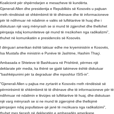
Koalicionit për shpërndarjen e mesazheve të kundërta.
Gjenerali Allen dhe presidentja e Republikës së Kosovës u pajtuan
rreth rëndësisë së shkëmbimit të të dhënave dhe të informacioneve
për të ndihmuar në ndalimin e valës së luftëtarëve të huaj dhe i
diskutuan një varg mënyrash se si mund të zgjerohet dhe thellohet
përqasja ndaj komuniteteve që mund të rrezikohen nga radikalizmi”,
thuhet në komunikatën e presidencës së Kosovës.
I dërguari amerikan është takiuar edhe me kryeministrin e Kosovës,
Isa Mustafa dhe ministrin e Punëve të Jashtme, Hashim Thaçi.
Ambasada e Shteteve të Bashkuara në Prishtinë, përmes një
deklarate për media, ka thënë se gjatë takimeve është diskutuar
"bashkëpunimi për ta degraduar dhe mposhtur ISIS-in".
"Gjenerali Allen u pajtua me zyrtarët e Kosovës rreth rëndësisë së
përmirësimit të shkëmbimit të të dhënave dhe të informacioneve për të
ndihmuar në ndalimin e lëvizjes së luftëtarëve të huaj, dhe diskutuan
një varg mënyrash se si ne mund të zgjerojmë dhe thellojmë
përqasjen ndaj popullatave që janë të rrezikuara nga radikalizimi",
thuhet mes tjerash në deklaratën e ambasadës amerikane.