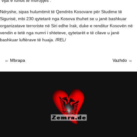
“vijat e fundit të mbrojtjes”.
Ndryshe, sipas hulumtimit të Qendrës Kosovare për Studime të
Sigurisë, mbi 230 qytetarë nga Kosova thuhet se u janë bashkuar
organizatave terroriste në Siri edhe Irak, duke e renditur Kosovën në
vendin e tetë nga numri i shteteve, qytetarët e të cilave u janë
bashkuar luftërave të huaja. /REL/
←
Mbrapa
Vazhdo
→