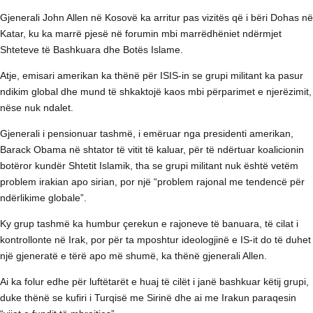
Gjenerali John Allen në Kosovë ka arritur pas vizitës që i bëri Dohas në
Katar, ku ka marrë pjesë në forumin mbi marrëdhëniet ndërmjet
Shteteve të Bashkuara dhe Botës Islame.
Atje, emisari amerikan ka thënë për ISIS-in se grupi militant ka pasur
ndikim global dhe mund të shkaktojë kaos mbi përparimet e njerëzimit,
nëse nuk ndalet.
Gjenerali i pensionuar tashmë, i emëruar nga presidenti amerikan,
Barack Obama në shtator të vitit të kaluar, për të ndërtuar koalicionin
botëror kundër Shtetit Islamik, tha se grupi militant nuk është vetëm
problem irakian apo sirian, por një “problem rajonal me tendencë për
ndërlikime globale”.
Ky grup tashmë ka humbur çerekun e rajoneve të banuara, të cilat i
kontrollonte në Irak, por për ta mposhtur ideologjinë e IS-it do të duhet
një gjeneratë e tërë apo më shumë, ka thënë gjenerali Allen.
Ai ka folur edhe për luftëtarët e huaj të cilët i janë bashkuar këtij grupi,
duke thënë se kufiri i Turqisë me Sirinë dhe ai me Irakun paraqesin