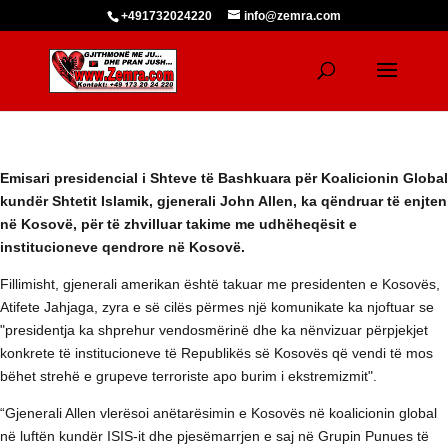
+491732024220
info@zemra.com
Emisari presidencial i Shteve të Bashkuara për Koalicionin Global
kundër Shtetit Islamik, gjenerali John Allen, ka qëndruar të enjten
në Kosovë, për të zhvilluar takime me udhëheqësit e
institucioneve qendrore në Kosovë.
Fillimisht, gjenerali amerikan është takuar me presidenten e Kosovës,
Atifete Jahjaga, zyra e së cilës përmes një komunikate ka njoftuar se
"presidentja ka shprehur vendosmërinë dhe ka nënvizuar përpjekjet
konkrete të institucioneve të Republikës së Kosovës që vendi të mos
bëhet strehë e grupeve terroriste apo burim i ekstremizmit".
“Gjenerali Allen vlerësoi anëtarësimin e Kosovës në koalicionin global
në luftën kundër ISIS-it dhe pjesëmarrjen e saj në Grupin Punues të