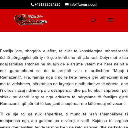
+491732024220
info@zemra.com
Familja jote, shoqëria e afërt, të cilët të konsiderojnë mbretëreshë
është përgjegjësi për ty në çdo kohë dhe në çdo rast. Detyrimet e tua
ndaj familjes shtohen në muajin që e arrijmë vetëm një herë në vit e
nuk garantohemi se do ta arrijmë vitin e ardhshëm “Muaji i
Ramazanit”. Pra, familja nga ti do të ketë nevojë për udhëzimin drejt
më të vlefshmes, përkrahjen në kryerjen e adhurimeve të vërteta, dhe
t’i ofrosh asaj ndihmë pa u dëshpëruar dhe pa humbur shpresën për
shkak se është larguar nga edukata të ndryshme të familjes gjatë
Ramazanit, që për fat të keq janë shoqëruar me këtë muaj në veçanti.
Ti ke një rol që nuk shpërfillet, ti mund të jesh shëmbëlltyrë t’i
mënjanosh nga ato gabime pa e vërejtur vetë. Kujdesu të largosh
veten dhe familjen tënde të mos bien në këto gabime, dhe përkujto se