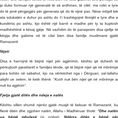
je duke formuar një gjeneratë të së ardhmes, të cilët me rolin e tyre
do të jenë përgjegjës për gjenerata që do të vijnë pas. Nëse mbjell tek
ata edukatën e duhur po ashtu do t’i trashëgojnë fëmijët e tyre dhe e
kundërta po ashtu, kjo është një barrë e madhe për ty ta kuptosh
madhështinë e kësaj gjëje. Në vazhdim do të paraqesim disa sjellje të
këqija dhe gabime në të cilat bien disa familje muslimane gjatë
Ramazanit.
Nijeti
Disa e harrojnë të bëjnë nijet për agjërimin, kështu që duhesh të
përkujtosh pjesëtarët e familjes tënde, që të bëjnë nijet që në mbrëmje
para kohës së sabahut, kjo na vërtetohet nga i Dërguari,
sal-lallahu
alejhi ue selem
, të ketë thënë: “
Kush nuk bën nijet që në mbrëmje a
nuk ka agjërim”.
Fjetja gjatë ditës dhe ndeja e natës
Kështu sillen shumë njerëz gjatë muajit të bekuar të Ramazanit, ku
flenë ditën dhe zgjohen natën, Allahu i Madhëruar thotë:
“Dhe natë
ua bëmë mbulesë
(si rrobat)
. Ndërsa ditën e bëmë pë