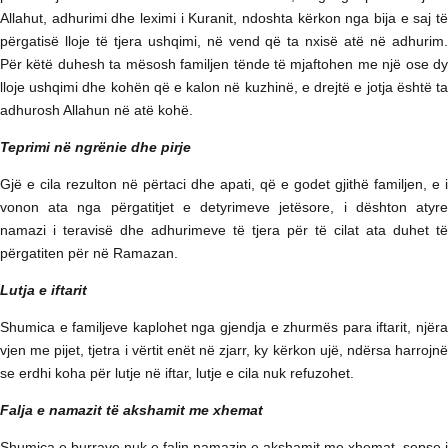
Allahut, adhurimi dhe leximi i Kuranit, ndoshta kërkon nga bija e saj të
përgatisë lloje të tjera ushqimi, në vend që ta nxisë atë në adhurim.
Për këtë duhesh ta mësosh familjen tënde të mjaftohen me një ose dy
lloje ushqimi dhe kohën që e kalon në kuzhinë, e drejtë e jotja është ta
adhurosh Allahun në atë kohë.
Teprimi në ngrënie dhe pirje
Gjë e cila rezulton në përtaci dhe apati, që e godet gjithë familjen, e i
vonon ata nga përgatitjet e detyrimeve jetësore, i dështon atyre
namazi i teravisë dhe adhurimeve të tjera për të cilat ata duhet të
përgatiten për në Ramazan.
Lutja e iftarit
Shumica e familjeve kaplohet nga gjendja e zhurmës para iftarit, njëra
vjen me pijet, tjetra i vërtit enët në zjarr, ky kërkon ujë, ndërsa harrojnë
se erdhi koha për lutje në iftar, lutje e cila nuk refuzohet.
Falja e namazit të akshamit me xhemat
Shumica e burrave nuk e falin namazin e akshamit me xhemat, sepse i