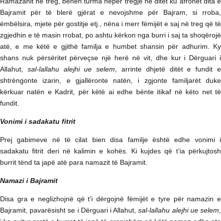
Ramazanit në treg, bëhen turma nëpër tregje në ditët ku afrohet dita e
Bajramit për të blerë gjërat e nevojshme për Bajram, si rroba,
ëmbëlsira, mjete për gostitje etj., nëna i merr fëmijët e saj në treg që të
zgjedhin e të masin rrobat, po ashtu kërkon nga burri i saj ta shoqërojë
atë, e me këtë e gjithë familja e humbet shansin për adhurim. Ky
shans nuk përsëritet përveçse një herë në vit, dhe kur i Dërguari i
Allahut,
sal-lallahu alejhi ue selem
, arrinte dhjetë ditët e fundit 
shtrëngonte izarin, e gjallëronte natën, i zgjonte familjarët duke
kërkuar natën e Kadrit, për këtë ai edhe bënte itikaf në këto net të
fundit.
Vonimi i sadakatu fitrit
Prej gabimeve në të cilat bien disa familje është edhe vonimi i
sadakatu fitrit deri në kalimin e kohës. Ki kujdes që t’ia përkujtosh
burrit tënd ta japë atë para namazit të Bajramit.
Namazi i Bajramit
Disa gra e neglizhojnë që t’i dërgojnë fëmijët e tyre për namazin e
Bajramit, pavarësisht se i Dërguari i Allahut,
sal-lallahu alejhi ue selem