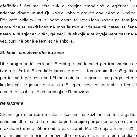
gjallërim.”
Ata me këtë nuk e shijojnë ëmbëlsinë e agjërimit, ku
ndoshta disave mund t’ju kalojë koha e drekës apo edhe e ikindisë.
Për këtë obligim i yti si nënë është të rregullosh kohën në familjen
tënde dhe të sakrifikosh në mos lejimin e ndejave të natës, të flenë
natën e të zgjohen ditën, që secili të shkojë e të kryejë veprimtarinë e
vet, burri në punë e fëmijët në shkollë.
Shikimi i serialeve dhe kuizeve
Dhe programe të tjera për të cilat garojnë kanalet për transmetimin e
tyre, që për fat të keq këto kanale e presin Ramazanin dhe përgatiten
për te më tepër sesa ne bëhemi gati, ku programi i saj përgatitet me
kujdes për të joshur shikuesit më tepër, sesa ne përgatisim fëmijët
tanë dhe i joshim në adhurim gjatë Ramazanit.
Në kuzhinë
Shumë gra shumicën e ditës e kalojnë në kuzhinë për të përgatitur
ushqimin dhe mundet që mos ta përfundojnë përgatitjen pos në ezanin
e akshamit e ndonjëherë edhe pas ezanit. Me këtë ajo e humb ditën,
pra muajin në mesin e enëve dhe erëzave, larg nga përmendja e