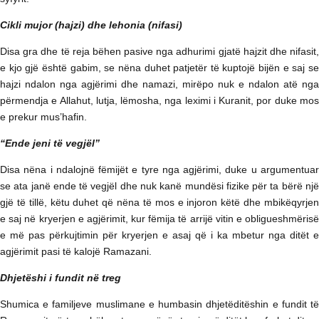
Cikli mujor (hajzi) dhe lehonia (nifasi)
Disa gra dhe të reja bëhen pasive nga adhurimi gjatë hajzit dhe nifasit,
e kjo gjë është gabim, se nëna duhet patjetër të kuptojë bijën e saj se
hajzi ndalon nga agjërimi dhe namazi, mirëpo nuk e ndalon atë nga
përmendja e Allahut, lutja, lëmosha, nga leximi i Kuranit, por duke mos
e prekur mus’hafin.
“Ende jeni të vegjël”
Disa nëna i ndalojnë fëmijët e tyre nga agjërimi, duke u argumentuar
se ata janë ende të vegjël dhe nuk kanë mundësi fizike për ta bërë një
gjë të tillë, këtu duhet që nëna të mos e injoron këtë dhe mbikëqyrjen
e saj në kryerjen e agjërimit, kur fëmija të arrijë vitin e obligueshmërisë
e më pas përkujtimin për kryerjen e asaj që i ka mbetur nga ditët e
agjërimit pasi të kalojë Ramazani.
Dhjetëshi i fundit në treg
Shumica e familjeve muslimane e humbasin dhjetëditëshin e fundit të