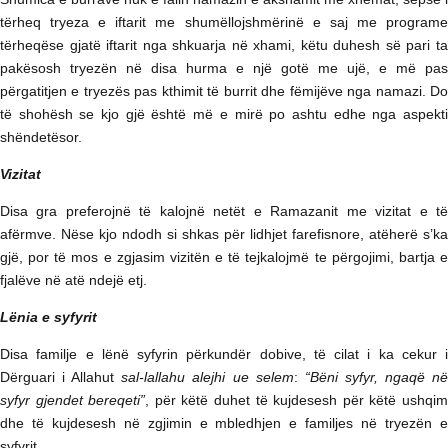
tërheq tryeza e iftarit me shumëllojshmërinë e saj me programe
tërheqëse gjatë iftarit nga shkuarja në xhami, këtu duhesh së pari ta
pakësosh tryezën në disa hurma e një gotë me ujë, e më pas
përgatitjen e tryezës pas kthimit të burrit dhe fëmijëve nga namazi. Do
të shohësh se kjo gjë është më e mirë po ashtu edhe nga aspekti
shëndetësor.
Vizitat
Disa gra preferojnë të kalojnë netët e Ramazanit me vizitat e të
afërmve. Nëse kjo ndodh si shkas për lidhjet farefisnore, atëherë s’ka
gjë, por të mos e zgjasim vizitën e të tejkalojmë te përgojimi, bartja e
fjalëve në atë ndejë etj.
Lënia e syfyrit
Disa familje e lënë syfyrin përkundër dobive, të cilat i ka cekur i
Dërguari i Allahut
sal-lallahu alejhi ue selem
:
“Bëni syfyr, ngaqë n
syfyr gjendet bereqeti”
, për këtë duhet të kujdesesh për këtë ushqi
dhe të kujdesesh në zgjimin e mbledhjen e familjes në tryezën e
syfyrit.