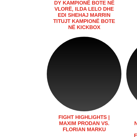
DY KAMPIONË BOTE NË
VLORË, ILDA LELO DHE
EDI SHEHAJ MARRIN
TITUJT KAMPIONË BOTE
NË KICKBOX
FIGHT HIGHLIGHTS |
MAXIM PRODAN VS.
FLORIAN MARKU