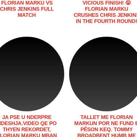
FLORIAN MARKU VS
VICIOUS FINISH! 😤
CHRIS JENKINS FULL
FLORIAN MARKU
MATCH
CRUSHES CHRIS JENKIN
IN THE FOURTH ROUND
JA PSE U NDERPRE
TALLET ME FLORIAN
NDESHJA.VIDEO QE PO
MARKUN POR NE FUND 
THYEN REKORDET,
PËSON KEQ. TOMMY
FLORIAN MARKU MBAN
BROADBENT HUMB ME