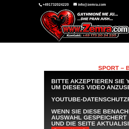
+491732024220
info@zemra.com
SPORT – B
BITTE AKZEPTIEREN SIE
UM DIESES VIDEO ANZUS
YOUTUBE-DATENSCHUTZR
WENN SIE DIESE BENACH
AUSWAHL GESPEICHERT
UND DIE SEITE AKTUALISI