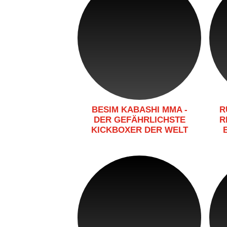
BESIM KABASHI MMA -
R
DER GEFÄHRLICHSTE
R
KICKBOXER DER WELT