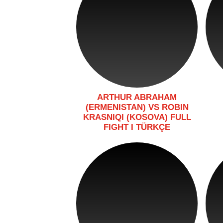
ARTHUR ABRAHAM
(ERMENISTAN) VS ROBIN
KRASNIQI (KOSOVA) FULL
FIGHT I TÜRKÇE