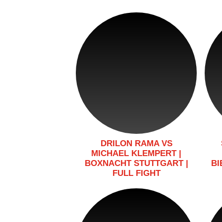
DRILON RAMA VS
MICHAEL KLEMPERT |
BOXNACHT STUTTGART |
BI
FULL FIGHT