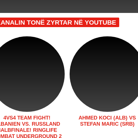
KANALIN TONË ZYRTAR NË YOUTUBE
4VS4 TEAM FIGHT!
AHMED KOCI (ALB) VS
LBANIEN VS. RUSSLAND
STEFAN MARIC (SRB)
ALBFINALE! RINGLIFE
MBAT UNDERGROUND 2