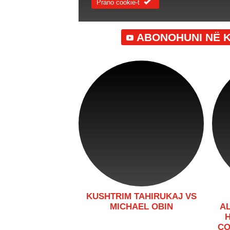
Prano cookie-t
ABONOHUNI NË 
KUSHTRIM TAHIRUKAJ VS
MICHAEL OBIN
A
H
CO