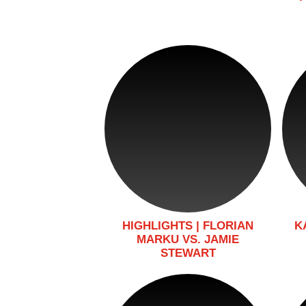
HIGHLIGHTS | FLORIAN
K
MARKU VS. JAMIE
STEWART