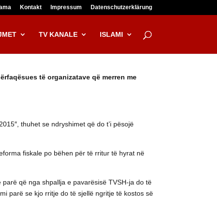
lama
Kontakt
Impressum
Datenschutzerklärung
JMET
TV KANALE
ISLAMI
r përfaqësues të organizatave që merren me
015″, thuhet se ndryshimet që do t’i pësojë
eforma fiskale po bëhen për të rritur të hyrat në
ë parë që nga shpallja e pavarësisë TVSH-ja do të
arë se kjo rritje do të sjellë ngritje të kostos së