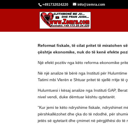
+491732024220
info@zemra.com
Reformat fiskale, të cilat pritet të miratohen
çështje ekonomike, nuk do të kenë efekte pozi
Një efekt pozitiv nga këto reforma ekonomike prite
Në një analize të bërë nga Instituti për Hulumtim
Tatimi mbi Vlerën e Shtuar pritet të sjellë rritje 
Hulumtuesi i kësaj analize nga Instituti GAP, Berat
nivel vendi, duke dëmtuar kështu qytetarët.
“Kur jemi te këto ndryshime fiskale, ndryshimet 
përshkallëzohet dhe çka do të ndodhë, për shumicën
jetës së qytetarit dhe çmimet në përgjithësi do të r