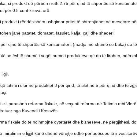
uka, si produkt që përbën rreth 2.75 për qind të shportës së konsumatorit
et për 0.5 cent kilovat orë.
 si produkt i rëndësishëm ushqimor pritet të shtrenjtohet në mesatare pë
jtohen janë patatet, domatet, fasulet, kafja, çaji dhe sheqeri.
 3 për qind të shportës së konsumatorit (madje më shumë se buka) do të rri
thotë se është shumë i vogël numri i produkteve që do të lirohen, ndër
igji.
që tatimi i ulur në produktet 8 për qind, të ulet në 5 për qind dhe të zg
açi.
 cili parasheh reforma fiskale, në veçanti reforma në Tatimin mbi Vlerën
 miratuar nga Kuvendi i Kosovës.
ma fiskale do të ndihmojnë qytetarët dhe bizneseve, në përgjithësi, do t
 me miratimin e ligjit kanë dhënë vërejtje edhe përfaqësues të investitor