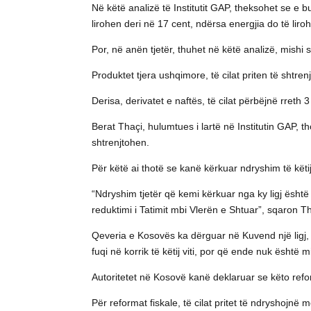
Në këtë analizë të Institutit GAP, theksohet se e b
lirohen deri në 17 cent, ndërsa energjia do të liroh
Por, në anën tjetër, thuhet në këtë analizë, mishi
Produktet tjera ushqimore, të cilat priten të shtren
Derisa, derivatet e naftës, të cilat përbëjnë rreth
Berat Thaçi, hulumtues i lartë në Institutin GAP, 
shtrenjtohen.
Për këtë ai thotë se kanë kërkuar ndryshim të këtij l
“Ndryshim tjetër që kemi kërkuar nga ky ligj është 
reduktimi i Tatimit mbi Vlerën e Shtuar”, sqaron Th
Qeveria e Kosovës ka dërguar në Kuvend një ligj, i
fuqi në korrik të këtij viti, por që ende nuk është
Autoritetet në Kosovë kanë deklaruar se këto refor
Për reformat fiskale, të cilat pritet të ndryshojnë