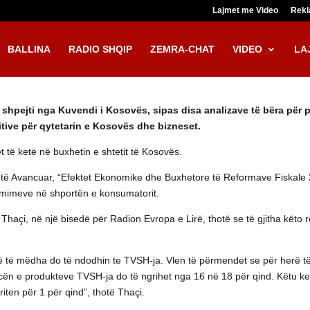
Lajmet me Video
Rek
BALLINA
RADIO SHQIP
ZEMRA-CHAT
VIDEO
LA
 së shpejti nga Kuvendi i Kosovës, sipas disa analizave të bëra pë
tive për qytetarin e Kosovës dhe bizneset.
t të ketë në buxhetin e shtetit të Kosovës.
e të Avancuar, “Efektet Ekonomike dhe Buxhetore të Reformave Fiskale 2
të çmimeve në shportën e konsumatorit.
 Thaçi, në një bisedë për Radion Evropa e Lirë, thotë se të gjitha këto r
më të mëdha do të ndodhin te TVSH-ja. Vlen të përmendet se për herë t
 e produkteve TVSH-ja do të ngrihet nga 16 në 18 për qind. Këtu kemi p
riten për 1 për qind”, thotë Thaçi.