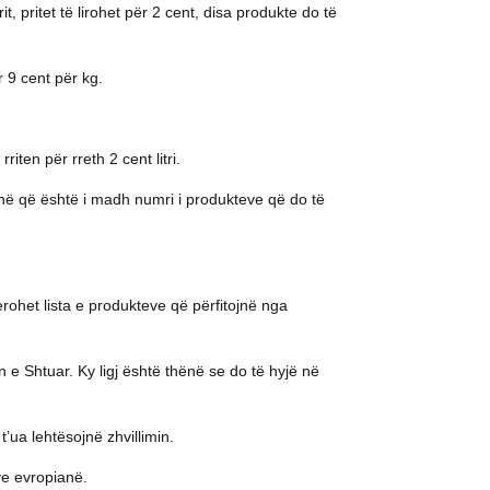
, pritet të lirohet për 2 cent, disa produkte do të
r 9 cent për kg.
ten për rreth 2 cent litri.
kohë që është i madh numri i produkteve që do të
jerohet lista e produkteve që përfitojnë nga
 e Shtuar. Ky ligj është thënë se do të hyjë në
’ua lehtësojnë zhvillimin.
ëve evropianë.