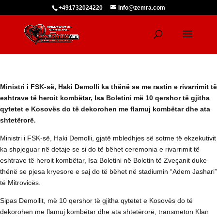
+491732024220
info@zemra.com
Ministri i FSK-së, Haki Demolli ka thënë se me rastin e rivarrimit të
eshtrave të heroit kombëtar, Isa Boletini më 10 qershor të gjitha
qytetet e Kosovës do të dekorohen me flamuj kombëtar dhe ata
shtetërorë.
Ministri i FSK-së, Haki Demolli, gjatë mbledhjes së sotme të ekzekutivit
ka shpjeguar në detaje se si do të bëhet ceremonia e rivarrimit të
eshtrave të heroit kombëtar, Isa Boletini në Boletin të Zveçanit duke
thënë se pjesa kryesore e saj do të bëhet në stadiumin “Adem Jashari”
të Mitrovicës.
Sipas Demollit, më 10 qershor të gjitha qytetet e Kosovës do të
dekorohen me flamuj kombëtar dhe ata shtetërorë, transmeton Klan