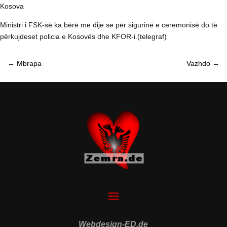
Kosova
Ministri i FSK-së ka bërë me dije se për sigurinë e ceremonisë do të
përkujdeset policia e Kosovës dhe KFOR-i.(telegraf)
←
Mbrapa
Vazhdo
→
Webdesign-ED.de