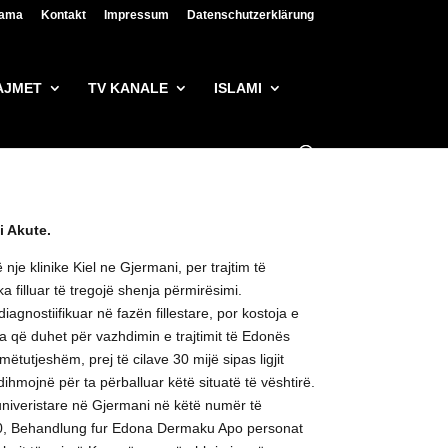
lama
Kontakt
Impressum
Datenschutzerklärung
AJMET
TV KANALE
ISLAMI
i Akute.
e klinike Kiel ne Gjermani, per trajtim të
filluar të tregojë shenja përmirësimi.
gnostiifikuar në fazën fillestare, por kostoja e
ja që duhet për vazhdimin e trajtimit të Edonës
tutjeshëm, prej të cilave 30 mijë sipas ligjit
ihmojnë për ta përballuar këtë situatë të vështirë.
 univeristare në Gjermani në këtë numër të
0, Behandlung fur Edona Dermaku Apo personat