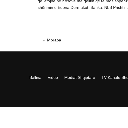
që jetojnë në Kosovë me qëllim që të mos shpenzoj
shërimin e Edona Dermakut: Banka: NLB Prishtina
←
Mbrapa
Ballina
Video
Mediat Shqiptare
TV Kanale Shq