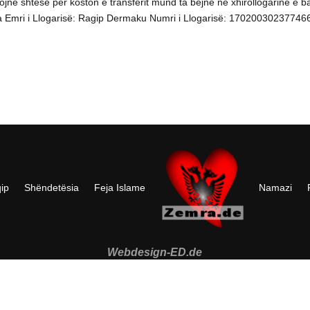
në shtesë për koston e transferit mund ta bëjnë ne xhirollogarine e b
 Emri i Llogarisë: Ragip Dermaku Numri i Llogarisë: 17020030237746
ip
Shëndetësia
Feja Islame
Namazi
Webdesign-ED.de