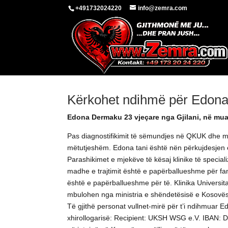
+491732024220
info@zemra.com
Kërkohet ndihmë për Edon
Edona Dermaku 23 vjeçare nga Gjilani, në muaj
Pas diagnostifikimit të sëmundjes në QKUK dhe mun
mëtutjeshëm. Edona tani është nën përkujdesjen e 
Parashikimet e mjekëve të kësaj klinike të special
madhe e trajtimit është e papërballueshme për fami
është e papërballueshme për të. Klinika Universita
mbulohen nga ministria e shëndetësisë e Kosovës. F
Të gjithë personat vullnet-mirë për t’i ndihmuar E
xhirollogarisë: Recipient: UKSH WSG e.V. IBAN