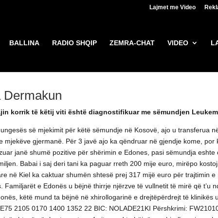
Lajmet me Video
Rek
BALLINA
RADIO SHQIP
ZEMRA-CHAT
VIDEO
L
a Dermakun
in korrik të këtij viti është diagnostifikuar me sëmundjen Leukem
gesës së mjekimit për këtë sëmundje në Kosovë, ajo u transferua në nj
mjekëve gjermanë. Për 3 javë ajo ka qëndruar në gjendje kome, por ka 
izuar janë shumë pozitive për shërimin e Edones, pasi sëmundja eshte dia
ljen. Babai i saj deri tani ka paguar rreth 200 mije euro, mirëpo kosto
re në Kiel ka caktuar shumën shtesë prej 317 mijë euro për trajtimin e më
amiljarët e Edonës u bëjnë thirrje njërzve të vullnetit të mirë që t’u nd
donës, këtë mund ta bëjnë në xhirollogarinë e drejtëpërdrejt të klinikës
: DE75 2105 0170 1400 1352 22 BIC: NOLADE21KI Përshkrimi: FW2101