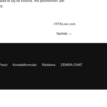
abait të saj në Kosovë, me përshkrimin: për
65.
/ RTKLive.com
Vazhdo
→
Poezi
Kontaktformular
Reklama
ZEMRA-CHAT