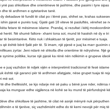
 ynë pas shkollave dhe orientimeve të jashtme, dhe pasimi i tyre sipas
in dhe të ardhmen e qytetarëve tanë.
 dy dekadave të fundit të cilat po i lëmë pas, shihet se, krahas suksese
ishin pjesë e punës tuaj. Gjatë gati 18 viteve të pasluftës, vërehet se n
ta fetare të mësimeve islame. Prandaj, si rezultat i këtij moskoordini
ë herët. Në shumë faltore- xhami tona sot, mund të hasësh në dy e tri
uar të besimtarëve. Këto nuk i shkaktuan të tjerët, por mësimet e tuaja.
 që është bërë fjalë për të. Si imam, një pjesë e juaj ka marr guximin q
nifikues zyrtar. Jeni ndarë në shkolla dhe orientime të ndryshme. Një g
 me synime politike, kurse një pjesë ka rënë nën ndikimin e grupeve ideo
e juaj vazhdon të ndjek vijën e interpretimit tradicional të fesë islame
nuk është një garanci për të ardhmen afatgjate, nëse grupet tuaja të re
i më sot.
ë dhe thellësisht, se kjo ndarje më së paku u bënë juve nder, ndërsa
tuaja ka munguar edhe vigjilenca në kohë se ku mund të përfundojnë këto 
idëve dhe shkollave të jashtme, të cilat në asnjë mënyrë nuk përputhe
dihmën e të tjerëve, siç vazhdimisht edhe do të kemi nevojë për miq të