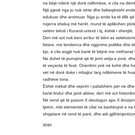
na bëjë nderë një dorë ndihmëse, e cila na dëmt
Një pjesë nga ju nuk ishte dhe fatkeqësisht ende
edukuar dhe arsimuar. Nga ju ende ka të tillë që 
nxjerra shekuj më herët, mund të aplikohen plot
vetëm teksti i Kuranit-urtexti i tij, është i shenj
Deri më sot nuk keni arritur të bëni as seleksio
fetare, me tendenca dhe ngjyrime politike dhe ide
kjo, e cila asgjë nuk kanë të bëjnë me rrethanat t
Ne duhet të punojmë që të jemi vetja e jonë, dh
të veçanta të fesë. Orientimi ynë në kohë dhe ha
vet në dorë duke i mbajtur larg ndikimeve të huaj
radhëve tona.
Është mëkat dhe veprim i pafalshëm për ne dhe fëmi
kanë lindur dhe janë aktive, deri më sot histor
Në vend që të pasoni X ideologun apo X lëvizjen f
tjetrin, mbi elementet të cilat na bashkojnë e n
shqiptare në rend të parë, dhe atë gjithënjerëzor
XHH