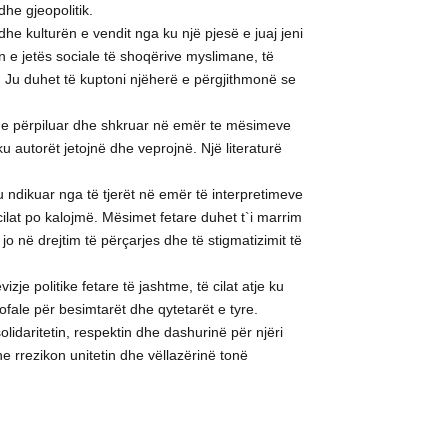
he gjeopolitik.
e kulturën e vendit nga ku një pjesë e juaj jeni
n e jetës sociale të shoqërive myslimane, të
 Ju duhet të kuptoni njëherë e përgjithmonë se
ëm, e përpiluar dhe shkruar në emër te mësimeve
u autorët jetojnë dhe veprojnë. Një literaturë
 ndikuar nga të tjerët në emër të interpretimeve
ilat po kalojmë. Mësimet fetare duhet t`i marrim
jo në drejtim të përçarjes dhe të stigmatizimit të
je politike fetare të jashtme, të cilat atje ku
fale për besimtarët dhe qytetarët e tyre.
lidaritetin, respektin dhe dashurinë për njëri
e rrezikon unitetin dhe vëllazërinë tonë