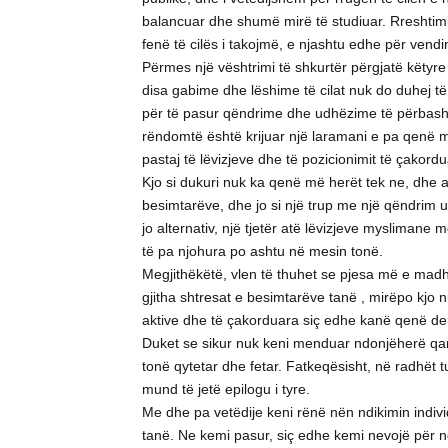
balancuar dhe shumë mirë të studiuar. Rreshtimi
fenë të cilës i takojmë, e njashtu edhe për vend
Përmes një vështrimi të shkurtër përgjatë këtyre
disa gabime dhe lëshime të cilat nuk do duhej të 
për të pasur qëndrime dhe udhëzime të përbashkë
rëndomtë është krijuar një laramani e pa qenë m
pastaj të lëvizjeve dhe të pozicionimit të çakord
Kjo si dukuri nuk ka qenë më herët tek ne, dhe as
besimtarëve, dhe jo si një trup me një qëndrim u
jo alternativ, një tjetër atë lëvizjeve myslimane
të pa njohura po ashtu në mesin tonë.
Megjithëkëtë, vlen të thuhet se pjesa më e madhe 
gjitha shtresat e besimtarëve tanë , mirëpo kjo 
aktive dhe të çakorduara siç edhe kanë qenë der
Duket se sikur nuk keni menduar ndonjëherë qart
tonë qytetar dhe fetar. Fatkeqësisht, në radhët 
mund të jetë epilogu i tyre.
Me dhe pa vetëdije keni rënë nën ndikimin indiv
tanë. Ne kemi pasur, siç edhe kemi nevojë për n