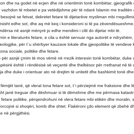
on dhe na godet në ecjen dhe në orientimin tonë kombëtar, gjeografik d
 vazhdon të mbetet e pa vetëdijshme për të ndarë Islamin me traditën dh
besojnë se fetvat, dekretet fetare të dijetarëve mysliman mbi rregullimi
ësisht edhe sot, dhe aq më keq i konsideroni si të pa zëvendësueshme.
të, ndërsa në asnjë mënyrë jo edhe mendimi i cilit do dijetar mbi të.
nimin e literaturës fetare, e cila u është servuar nga autorët e ndrysh
ologjike, për t`u shërbyer kauzave lokale dhe gjeopolitike të vendeve k
ona sociale, politike dhe fetare.
e për asnjë çmim të mos vëmë në rrezik interesin tonë kombëtar, duke u
pësirë është i rëndësisë së veçantë dhe thelbësor për rrethanat në të c
a dhe duke i orientuar ato në drejtim të unitetit dhe bashkimit tonë dhe 
jët tanë, që vlerat tona fetare sot, t`i përziejmë me fraksione dhe lëviz
ikisht janë treguar dhe dëshmuar si të dëmshme dhe me përmasa katastro
etare politike, përqendrohuni në vlera fetare mbi etikën dhe moralin, so
a forcojnë si shoqëri, komb dhe shtet. Flakëroni çdo element që zbehë dh
e në përgjithësi.