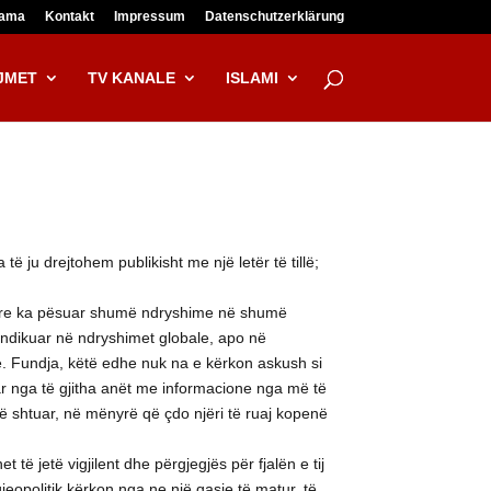
lama
Kontakt
Impressum
Datenschutzerklärung
JMET
TV KANALE
ISLAMI
 ju drejtohem publikisht me një letër të tillë;
rëzore ka pësuar shumë ndryshime në shumë
ë ndikuar në ndryshimet globale, apo në
e. Fundja, këtë edhe nuk na e kërkon askush si
ar nga të gjitha anët me informacione nga më të
 të shtuar, në mënyrë që çdo njëri të ruaj kopenë
 të jetë vigjilent dhe përgjegjës për fjalën e tij
jeopolitik kërkon nga ne një qasje të matur, të