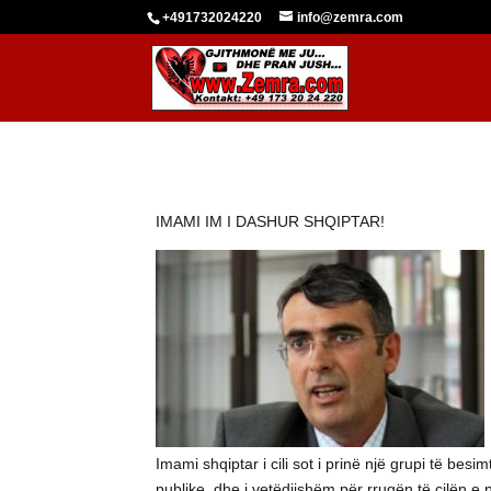
+491732024220
info@zemra.com
IMAMI IM I DASHUR SHQIPTAR!
Imami shqiptar i cili sot i prinë një grupi të besi
publike, dhe i vetëdijshëm për rrugën të cilën e 