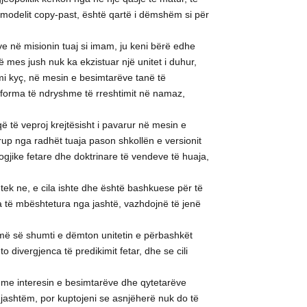
 modelit copy-past, është qartë i dëmshëm si për
ve në misionin tuaj si imam, ju keni bërë edhe
ë mes jush nuk ka ekzistuar një unitet i duhur,
mi kyç, në mesin e besimtarëve tanë të
 forma të ndryshme të rreshtimit në namaz,
ë të veproj krejtësisht i pavarur në mesin e
rup nga radhët tuaja pason shkollën e versionit
logjike fetare dhe doktrinare të vendeve të huaja,
 tek ne, e cila ishte dhe është bashkuese për të
ja të mbështetura nga jashtë, vazhdojnë të jenë
 më së shumti e dëmton unitetin e përbashkët
divergjenca të predikimit fetar, dhe se cili
n me interesin e besimtarëve dhe qytetarëve
 jashtëm, por kuptojeni se asnjëherë nuk do të