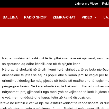
Lajmet me Video
Rek
BALLINA
RADIO SHQIP
ZEMRA-CHAT
VIDEO
LA
Në pamundësi të bashkimit të të gjithë imamëve në një vend, vendosa të
sa qortuese aq edhe këshilluese në të njëjtën kohë.
Në prag të shekullit në të cilin kemi hyrë, shihet qartë se bota nje
dimensione të jetës së saj. Si popull dhe si komb jemi të vegjël për t
orientimet ideologjike ndaj pjesës së botës së madhe dhe të fuqishm
përgjegjësi tonën. Në këtë situatë kaq të koklavitur dhe të bombardu
ndryshmet, prej gjithsecilit nga mesi ynë nevojitet që të ketë kujdese
e vet, me mundësitë dhe kapacitetin që ka në dispozicion.
mtarëve në rrethin e vet ka një rol jashtëzakonisht të rëndësishëm. Ai duhet
ndjek në interpretimin e mësimeve fetare. Pozicioni ynë gjeografik dhe g