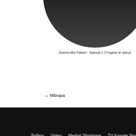
Dashni dhe Pabesi - Episodi 1 (Tregime të vjetra)
←
Mbrapa
Ballina
Video
Mediat Shqiptare
TV Kanale Shq