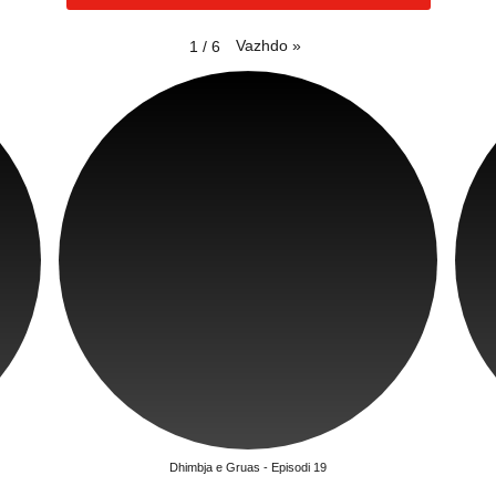
Vazhdo
»
1
/
6
Dhimbja e Gruas - Episodi 19