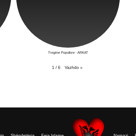
Tregime Popullore - ARKAT
Vazhdo
»
1
/
6
ip
Shëndetësia
Feja Islame
Namazi