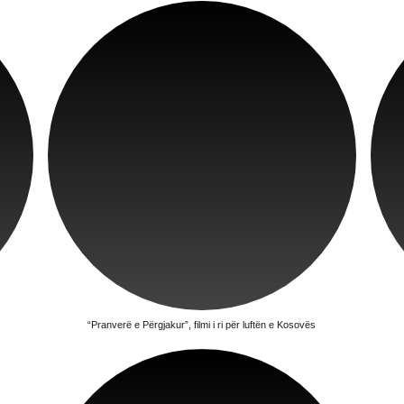
“Pranverë e Përgjakur”, filmi i ri për luftën e Kosovës