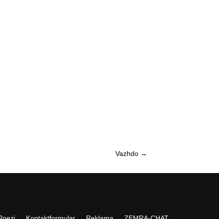
Vazhdo
→
Poezi
Kontaktformular
Reklama
ZEMRA-CHAT